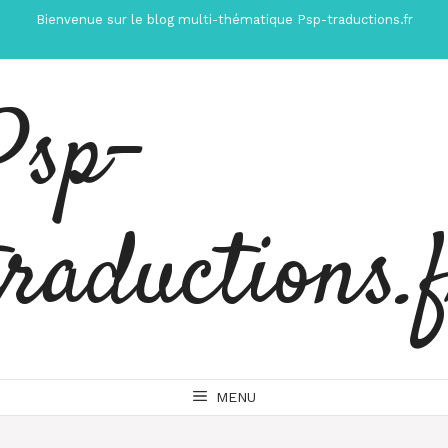
Aller
Bienvenue sur le blog multi-thématique Psp-traductions.fr
au
contenu
Psp-
traductions.
MENU