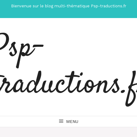
Aller
Bienvenue sur le blog multi-thématique Psp-traductions.fr
au
contenu
Psp-
traductions.
MENU