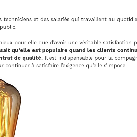
Child
(generatepress_child)
|
es techniciens et des salariés qui travaillent au quotid
Parent
public.
Theme:
GeneratePress
 mieux pour elle que d’avoir une véritable satisfaction
(generatepress)
sait qu’elle est populaire quand les clients contin
trat de qualité.
Il est indispensable pour la compagn
 continuer à satisfaire l’exigence qu’elle s’impose.