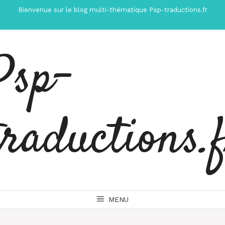
Aller
Bienvenue sur le blog multi-thématique Psp-traductions.fr
au
contenu
Psp-
traductions.
MENU