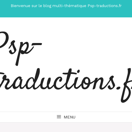
Aller
Bienvenue sur le blog multi-thématique Psp-traductions.fr
au
contenu
Psp-
traductions.
MENU