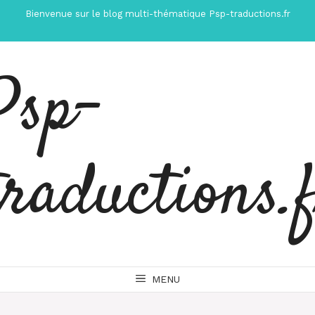
Aller
Bienvenue sur le blog multi-thématique Psp-traductions.fr
au
contenu
Psp-
traductions.
MENU