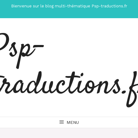
Aller
Bienvenue sur le blog multi-thématique Psp-traductions.fr
au
contenu
Psp-
traductions.
MENU