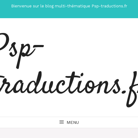
Aller
Bienvenue sur le blog multi-thématique Psp-traductions.fr
au
contenu
Psp-
traductions.
MENU