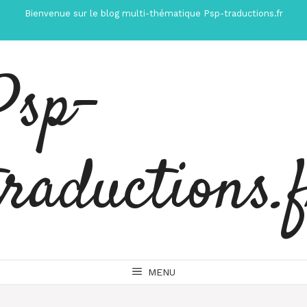
Aller
Bienvenue sur le blog multi-thématique Psp-traductions.fr
au
contenu
Psp-
traductions.
MENU