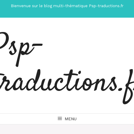
Aller
Bienvenue sur le blog multi-thématique Psp-traductions.fr
au
contenu
Psp-
traductions.
MENU