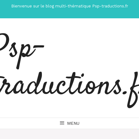
Aller
Bienvenue sur le blog multi-thématique Psp-traductions.fr
au
contenu
Psp-
traductions.
MENU