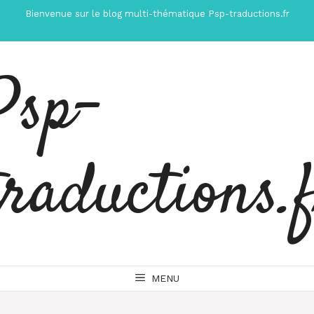
Aller
Bienvenue sur le blog multi-thématique Psp-traductions.fr
au
contenu
Psp-
traductions.
MENU