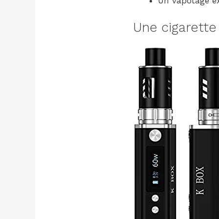
Un vapotage ex
Une cigarett