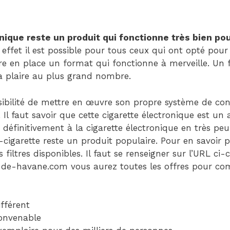
Child
(generatepress_child)
|
nique reste un produit qui fonctionne très bien pou
Parent
 effet il est possible pour tous ceux qui ont opté pour 
Theme:
re en place un format qui fonctionne à merveille. Un
GeneratePress
 plaire au plus grand nombre.
(generatepress)
ibilité de mettre en œuvre son propre système de co
 Il faut savoir que cette cigarette électronique est un
 définitivement à la cigarette électronique en très peu
-cigarette reste un produit populaire. Pour en savoir 
s filtres disponibles. Il faut se renseigner sur l’URL ci-
de-havane.com vous aurez toutes les offres pour com
fférent
onvenable