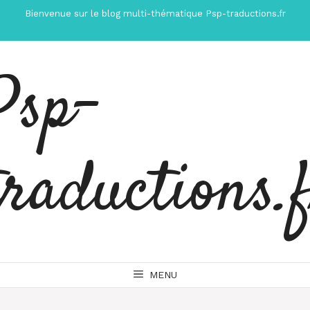
Aller
Bienvenue sur le blog multi-thématique Psp-traductions.fr
au
contenu
Psp-
traductions.
MENU