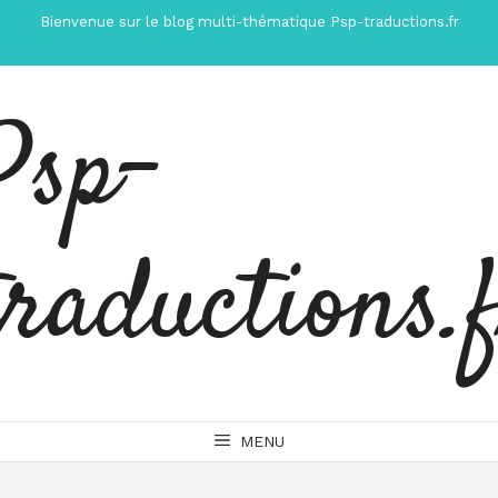
Aller
Bienvenue sur le blog multi-thématique Psp-traductions.fr
au
contenu
Psp-
traductions.
MENU