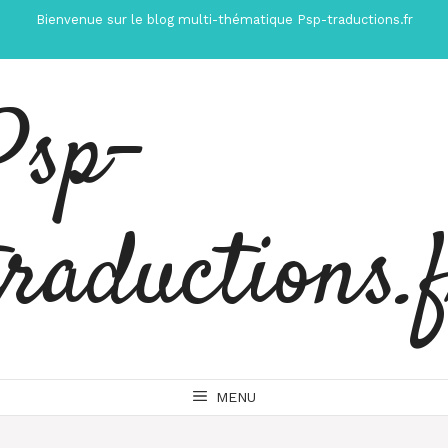
Aller
Bienvenue sur le blog multi-thématique Psp-traductions.fr
au
contenu
Psp-
traductions.
MENU