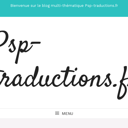
Aller
Bienvenue sur le blog multi-thématique Psp-traductions.fr
au
contenu
Psp-
traductions.
MENU