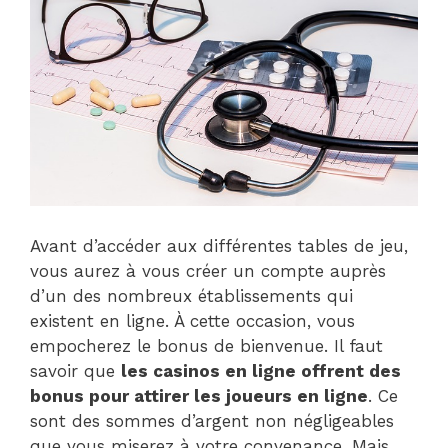
Avant d’accéder aux différentes tables de jeu,
vous aurez à vous créer un compte auprès
d’un des nombreux établissements qui
existent en ligne. À cette occasion, vous
empocherez le bonus de bienvenue. Il faut
savoir que
les casinos en ligne offrent des
bonus pour attirer les joueurs en ligne
. Ce
sont des sommes d’argent non négligeables
que vous miserez à votre convenance. Mais