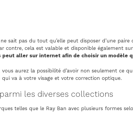
-
Version
2.1.0
|
Author:
Atakan
ne sait pas du tout qu’elle peut disposer d’une paire d
Au
ar contre, cela est valable et disponible également sur
|
peut aller sur internet afin de choisir un modèle q
Docs:
https://atakanau.blogspot
 vous aurez la possibilité d’avoir non seulement ce qu
category-
e qui va à votre visage et votre correction optique.
menu-
wp-
parmi les diverses collections
plugin.html
|
arques telles que le Ray Ban avec plusieurs formes se
Active
Theme:
GeneratePress