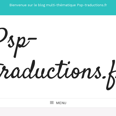
Aller
Bienvenue sur le blog multi-thématique Psp-traductions.fr
au
contenu
Psp-
traductions.
MENU