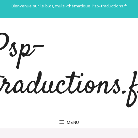
Aller
Bienvenue sur le blog multi-thématique Psp-traductions.fr
au
contenu
Psp-
traductions.
MENU