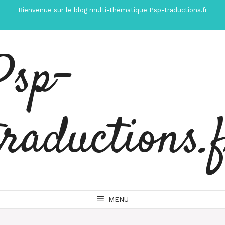
Aller
Bienvenue sur le blog multi-thématique Psp-traductions.fr
au
contenu
Psp-
traductions.
MENU