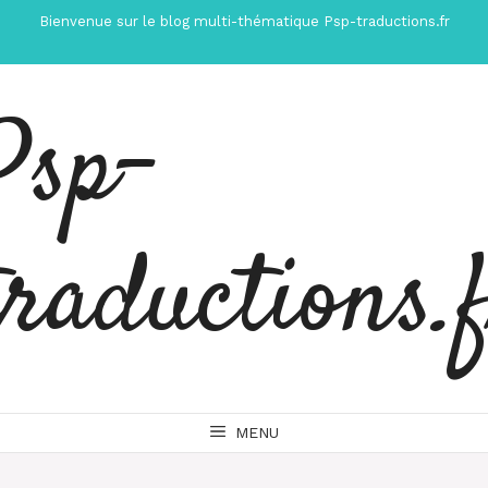
Aller
Bienvenue sur le blog multi-thématique Psp-traductions.fr
au
contenu
Psp-
traductions.
MENU