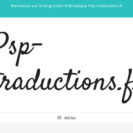
Aller
Bienvenue sur le blog multi-thématique Psp-traductions.fr
au
contenu
Psp-
traductions.
MENU