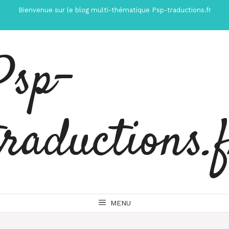
Aller
Bienvenue sur le blog multi-thématique Psp-traductions.fr
au
contenu
Psp-
traductions.
MENU