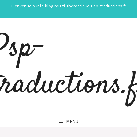
Aller
Bienvenue sur le blog multi-thématique Psp-traductions.fr
au
contenu
Psp-
traductions.
MENU