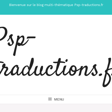
Aller
Bienvenue sur le blog multi-thématique Psp-traductions.fr
au
contenu
Psp-
traductions.
MENU