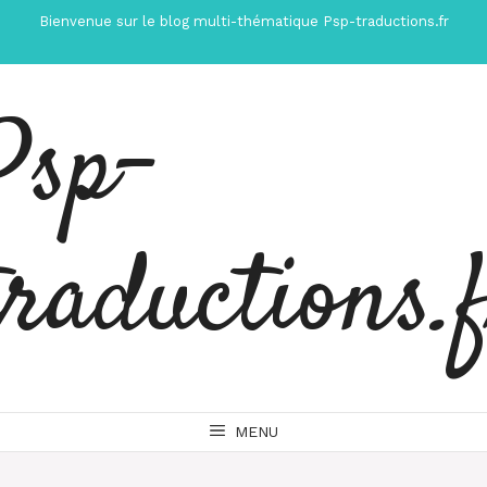
Aller
Bienvenue sur le blog multi-thématique Psp-traductions.fr
au
contenu
Psp-
traductions.
MENU