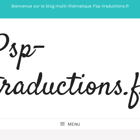
Aller
Bienvenue sur le blog multi-thématique Psp-traductions.fr
au
contenu
Psp-
traductions.
MENU