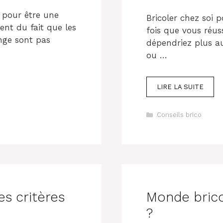
 pour être une
Bricoler chez soi 
ent du fait que les
fois que vous réuss
nge sont pas
dépendriez plus au
ou …
LIRE LA SUITE
Catégories
Conseils brico
es critères
Monde brico
?