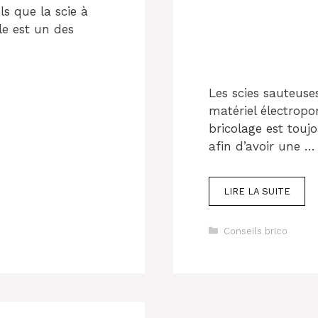
ls que la scie à
ale est un des
Les scies sauteus
matériel électroport
bricolage est toujo
afin d’avoir une …
LIRE LA SUITE
Catégories
Conseils brico