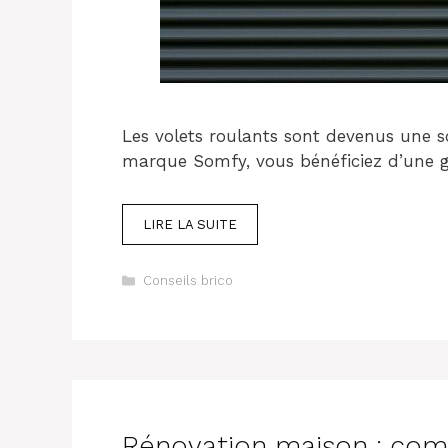
Les volets roulants sont devenus une so
marque Somfy, vous bénéficiez d’une 
LIRE LA SUITE
Catégories
Conseils brico
Rénovation maison : co