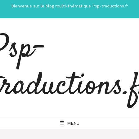
Aller
Bienvenue sur le blog multi-thématique Psp-traductions.fr
au
contenu
Psp-
traductions.
MENU