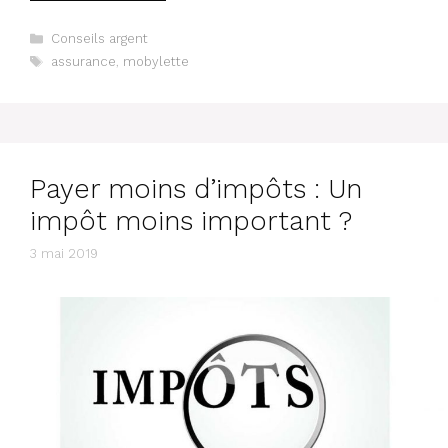
Catégories
Conseils argent
Étiquettes
assurance
,
mobylette
Payer moins d’impôts : Un
impôt moins important ?
3 mai 2019