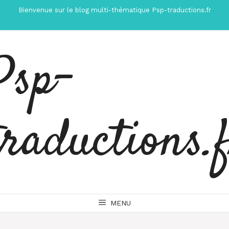
Aller
Bienvenue sur le blog multi-thématique Psp-traductions.fr
au
contenu
Psp-
traductions.
MENU