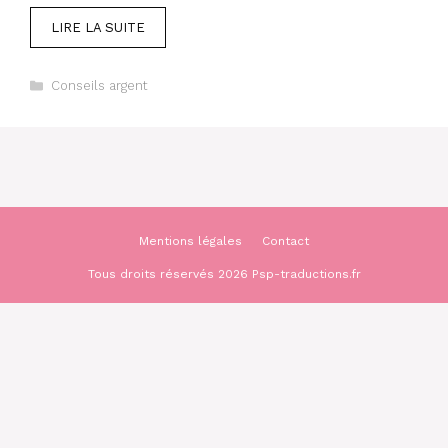
LIRE LA SUITE
Catégories
Conseils argent
Mentions légales
Contact
Tous droits réservés 2026 Psp-traductions.fr