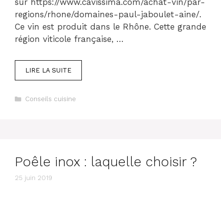
sur https://www.cavissima.com/achat-vin/par-
regions/rhone/domaines-paul-jaboulet-aine/.
Ce vin est produit dans le Rhône. Cette grande
région viticole française, …
LIRE LA SUITE
Catégories
Conseils cuisine
Poêle inox : laquelle choisir ?
25 juin 2019