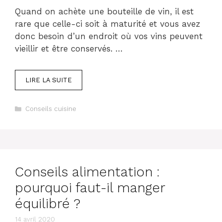
Quand on achète une bouteille de vin, il est
rare que celle-ci soit à maturité et vous avez
donc besoin d’un endroit où vos vins peuvent
vieillir et être conservés. …
LIRE LA SUITE
Catégories
Conseils cuisine
Conseils alimentation :
pourquoi faut-il manger
équilibré ?
14 avril 2020