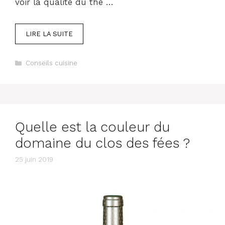
voir la qualité du thé …
LIRE LA SUITE
Catégories
Conseils cuisine
Quelle est la couleur du
domaine du clos des fées ?
25 juin 2019