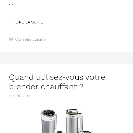
…
LIRE LA SUITE
Catégories
Conseils cuisine
Quand utilisez-vous votre
blender chauffant ?
9 avril 2019