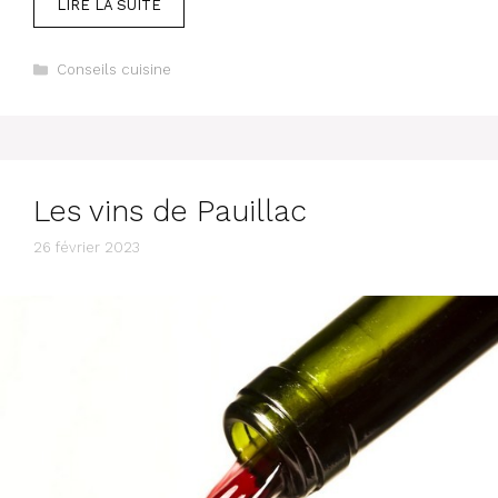
LIRE LA SUITE
Catégories
Conseils cuisine
Les vins de Pauillac
26 février 2023