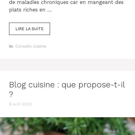
de maladies chroniques car en mangeant des
plats riches en …
LIRE LA SUITE
Catégories
Conseils cuisine
Blog cuisine : que propose-t-il
?
8 avril 2020