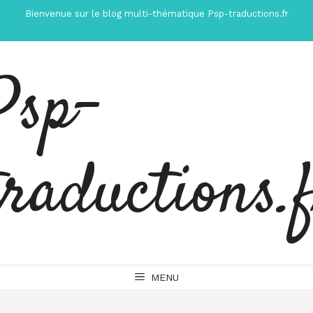
Aller
Bienvenue sur le blog multi-thématique Psp-traductions.fr
au
contenu
Psp-
traductions.
MENU