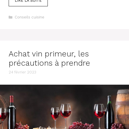
LIRE LA SUITE
Catégories
Conseils cuisine
Achat vin primeur, les
précautions à prendre
24 février 2023